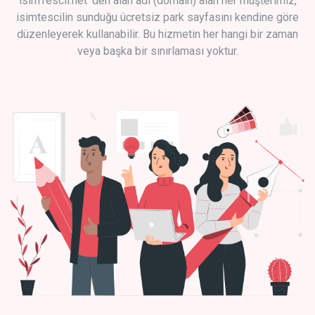
isimTescil.net 'den alan adı (domain) alan her müşterimiz,
isimtescilin sunduğu ücretsiz park sayfasını kendine göre
düzenleyerek kullanabilir. Bu hizmetin her hangi bir zaman
veya başka bir sınırlaması yoktur.