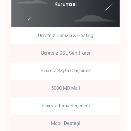
Coroprate
Kurumsal
predictive dialing
Ücretsiz Domain & Hosting
Get Started
Ücretsiz SSL Sertifikası
Start by trying our service for 30 days free trial no credit card
required.
Sınırsız Sayfa Oluşturma
5000 MB Mail
Sınırsız Tema Seçeneği
Mobil Desteği