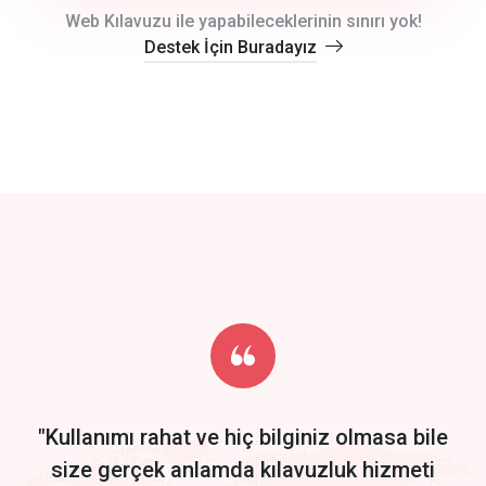
crm auto cync
Web Kılavuzu ile yapabileceklerinin sınırı yok!
Destek İçin Buradayız
click to call back
track energy costs
predictive dialing
Get Started
Start by trying our service for 30 days free trial no credit card
required.
"Kullanımı rahat ve hiç bilginiz olmasa bile
size gerçek anlamda kılavuzluk hizmeti