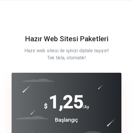
Hazır Web Sitesi Paketleri
Hazır web sitesi ile işinizi dijitale taşıyın!
Tek tıkla, otomatik!
Free
1,25
$
/Ay
Basic
Başlangıç