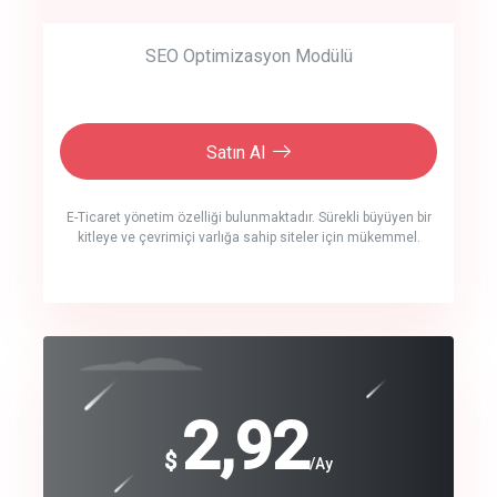
SEO Optimizasyon Modülü
Satın Al
E-Ticaret yönetim özelliği bulunmaktadır. Sürekli büyüyen bir
kitleye ve çevrimiçi varlığa sahip siteler için mükemmel.
crm auto cync
click to call back
240
2,92
$
$
/year
/Ay
track energy costs